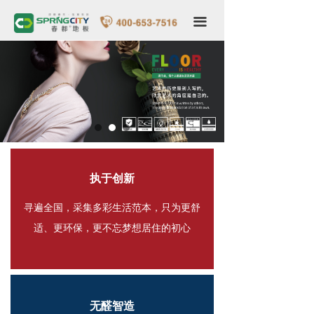
春都首页
끀
关于我们
品牌形象
产品世界
专卖店形象
VR全景家装
执于创新
服务中心
寻遍全国，采集多彩生活范本，只为更舒
适、更环保，更不忘梦想居住的初心
新闻中心
联系我们
无醛智造