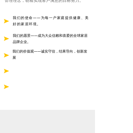
管理理念，朝着实现客户满意的目标努力。
我们的使命——为每一户家庭提供健康、美
好的家居环境。
我们的愿景——成为大众信赖和喜爱的全球家居
品牌企业。
我们的价值观——诚实守信，结果导向，创新发
展
我们的企业精神——坚韧不拔，锐意进取，超越自
我。
品牌定位：美学地板——以设计师的审美做品质地
板。
了解更多
3
大