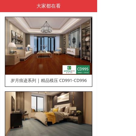
大家都在看
肌肤与肌理的触觉，会不会感动于这一刻的温润，有些
时光，长或者不长，不应该错过，有些印记，美或者不
美，端看心情，春都地板原木奥妙系列，精选原材，以
精堪工艺雕刻千变万化的天然纹理，注重线型的搭配和
颜色的协调，展现出大自然给予的万千风情，
粗犷的纹理，张扬着自由的灵魂。每个眼神，每个微
笑，宣告着自己的主张：生活，我的主张至上。
岁月痕迹系列 | 精品模压 CD991-CD996