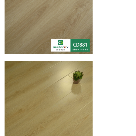
欧几里得系列 | 拼花PH501-PH505
阿基米德幻想系列 | 方格PH301-PH305