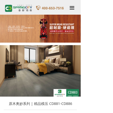
春都首页
끀
关于我们
品牌形象
产品世界
专卖店形象
VR全景家装
服务中心
新闻中心
联系我们
原木奥妙系列 | 精品模压 CD881-CD886