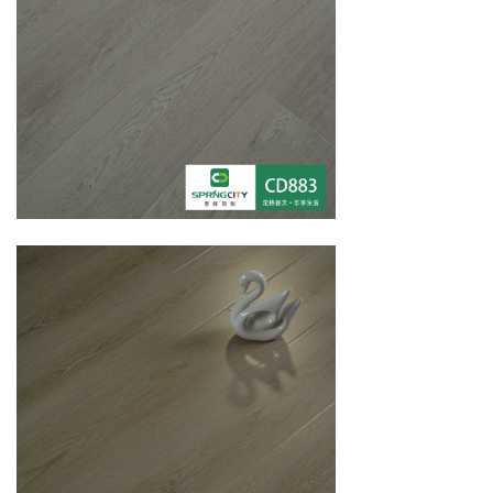
钻木流星系列 | 晶钻面CD712-CD717
云影斯都系列 | 同步倒角D105-D108