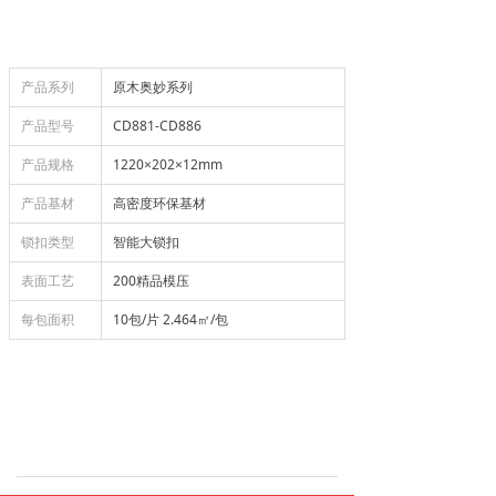
产品系列
原木奥妙系列
产品型号
CD881-CD886
产品规格
1220×202×12mm
产品基材
高密度环保基材
锁扣类型
智能大锁扣
表面工艺
200精品模压
每包面积
10包/片 2.464㎡/包