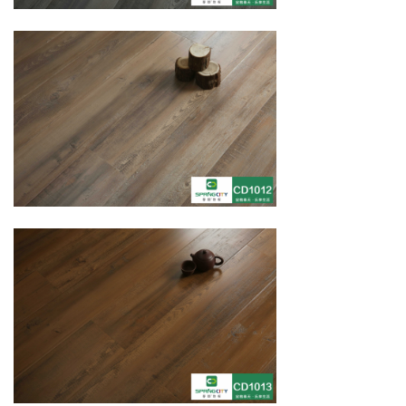
欧几里得系列 | 拼花PH501-PH505
阿基米德幻想系列 | 方格PH301-PH305