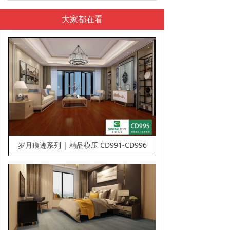
大家都在看
将复古风潮与现代时尚潮流相融合，质感细腻柔和，其
塑造的印象风低调奢华，向经典艺术致敬，同时也是向
现代工业文明的献礼，赋予每一位热爱生活的人高品质
生活的享受，深深浅浅的木质纹理，凝固着时光的记
忆，记录着岁月的变迁，搭配配套的风格多变的家居，
适合各种场所，满足各种风格需要，静静的去享受那一
份平静与祥和。
岁月痕迹系列 | 精品模压 CD991-CD996