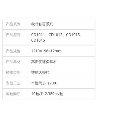
产品系列
秋叶私语系列
产品型号
CD1011、CD1012、CD1013、
CD1015
产品规格
1219×196×12mm
产品基材
高密度环保基材
锁扣类型
智能大锁扣
表面工艺
个性同步（200）
每包面积
10包/片 2.389㎡/包