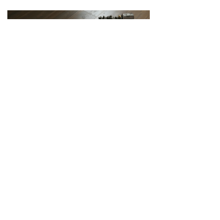
向阳而上系列 | 人字拼PH201-PH205
上一个：
艺术人生系列 | 密刀砍CD2011-CD2019
繁花呢喃系列 | 拼花PH101-PH105
下一个：
瓦尔登湖系列 | 布纹面A81-A86