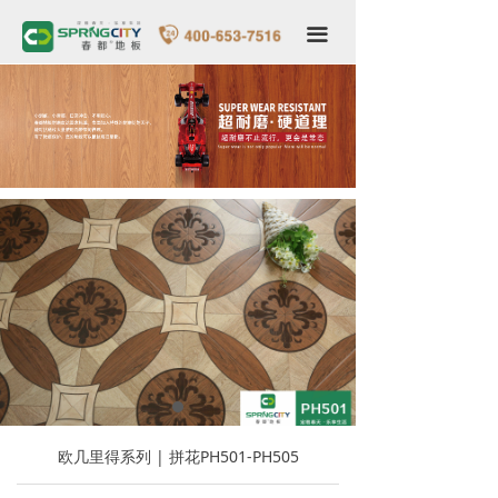
春都首页
끀
关于我们
品牌形象
产品世界
专卖店形象
VR全景家装
服务中心
新闻中心
联系我们
欧几里得系列 | 拼花PH501-PH505