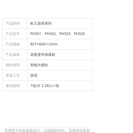
产品系列
欧几里得系列
产品型号
PH501、PH502、PH503、PH505
产品规格
807×404×12mm
产品基材
高密度环保基材
锁扣类型
智能大锁扣
表面工艺
拼花
每包面积
7包/片 2.282㎡/包
采用意大利多版面设计，点线面的结合，呈现变化多彩