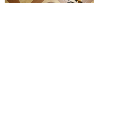
向阳而上系列 | 人字拼PH201-PH205
上一个：
静谧生活系列 | 倒角同步 D210-D213
繁花呢喃系列 | 拼花PH101-PH105
下一个：
阿基米德幻想系列 | 方格PH301-PH305
끠