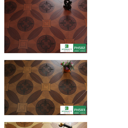
欧几里得系列 | 拼花PH501-PH505
阿基米德幻想系列 | 方格PH301-PH305